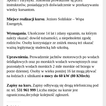
Sportu i Turystyki. Szkolenia prowadzone są przez
instruktorów, posiadających doświadczenie w przekazywaniu
wiedzy kursantom.
Miejsce realizacji kursu
. Jezioro Solińskie – Wspa
Energetyk.
Wymagania.
Ukończone 14 lat i zdany egzamin, na którym
należy okazać: dowód tożsamości, a niepełnoletni zgodę
rodziców. Osoby korzystające ze zniżek muszą też okazać
ważną legitymację studencką lub szkolną.
Uprawnienia.
Prowadzenie jachtów motorowych po wodach
śródlądowych oraz po morskich wodach wewnętrznych oraz
pozostałych wodach morskich 2 mile morskie od brzegu w
porze dziennej. Osoby w wieku poniżej 16 lat mogą pływać
na łodziach z silnikami
o mocy do 60 kW (80 KMech)
.
Zapisy na kurs.
Zapisy odbywają się drogą telefoniczną pod
nr. tel.
531 961 999
Liczba miejsc na kursie jest
ograniczona,decyduje kolejność zgłoszeń.