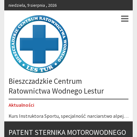
niedziela, 9 sierpnia , 2026
Bieszczadzkie Centrum
Ratownictwa Wodnego Lestur
Aktualności
Kurs Instruktora Sportu, specjalność: narciarstwo alpejskie 6-22.02.2026 r. Stacja Narciarska Gromadzyń – Ustrzyki Dolne
Wesołych Świąt!
PATENT STERNIKA MOTOROWODNEGO