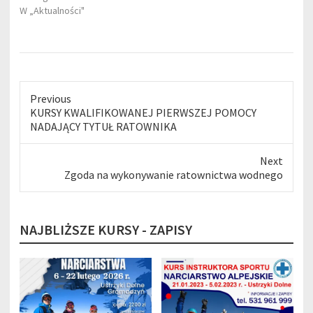
W „Aktualności"
Previous
Previous
KURSY KWALIFIKOWANEJ PIERWSZEJ POMOCY
post:
NADAJĄCY TYTUŁ RATOWNIKA
Next
Next
Zgoda na wykonywanie ratownictwa wodnego
post:
NAJBLIŻSZE KURSY - ZAPISY