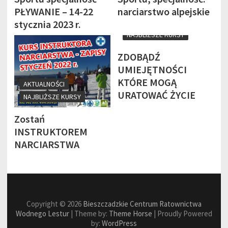
PŁYWANIE – 14-22
narciarstwo alpejskie
AKTUALNOŚCI
stycznia 2023 r.
NAJBLIŻSZE KURSY
ZDOBĄDŹ
UMIEJĘTNOŚCI
KTÓRE MOGĄ
AKTUALNOŚCI
URATOWAĆ ŻYCIE
NAJBLIŻSZE KURSY
Zostań
INSTRUKTOREM
NARCIARSTWA‍ ️
Copyright © 2026
Bieszczadzkie Centrum Ratownictwa
Wodnego Lestur
| Theme by:
Theme Horse
| Proudly Powered
by:
WordPress