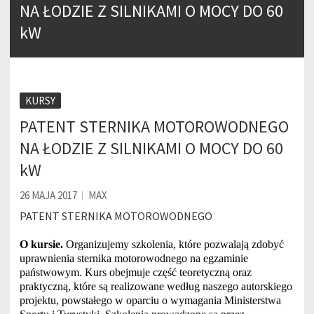
Wesołych Świąt Wielkanocnych!
NA ŁODZIE Z SILNIKAMI O MOCY DO 60
Wesołych Świąt!
kW
Kurs instruktora narciarstwa – styczeń 2024
Kurs Kwalifikowanej Pierwszej Pomocy 30 września – 8 października 2023 r. Lesko
KURSY
Wesołych Świąt!
PATENT STERNIKA MOTOROWODNEGO
Kurs Instruktora Sportu, specjalność: narciarstwo alpejskie – 21.01 – 5.02.2023 r.
NA ŁODZIE Z SILNIKAMI O MOCY DO 60
Kurs Instruktora Sportu specjalność PŁYWANIE – 14-22 stycznia 2023 r.
kW
Wesołych Świąt!
26 MAJA 2017
MAX
PATENT STERNIKA MOTOROWODNEGO
O kursie.
Organizujemy szkolenia, które pozwalają zdobyć
uprawnienia sternika motorowodnego na egzaminie
państwowym. Kurs obejmuje część teoretyczną oraz
praktyczną, które są realizowane według naszego autorskiego
projektu, powstałego w oparciu o wymagania Ministerstwa