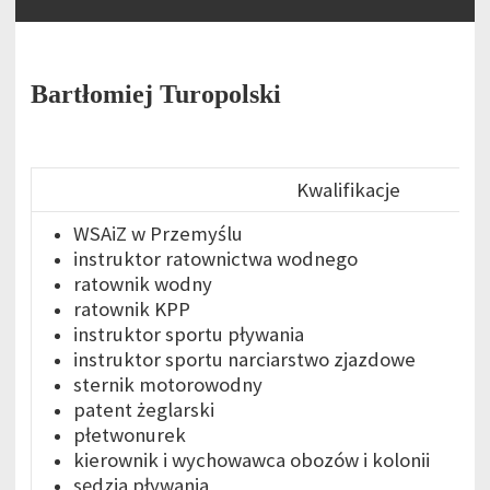
Wesołych Świąt Wielkanocnych!
Wesołych Świąt!
Kurs instruktora narciarstwa – styczeń 2024
Bartłomiej Turopolski
Kurs Kwalifikowanej Pierwszej Pomocy 30 września – 8 października 2023 r. Lesko
Wesołych Świąt!
Kwalifikacje
Kurs Instruktora Sportu, specjalność: narciarstwo alpejskie – 21.01 – 5.02.2023 r.
WSAiZ w Przemyślu
Kurs Instruktora Sportu specjalność PŁYWANIE – 14-22 stycznia 2023 r.
instruktor ratownictwa wodnego
Wesołych Świąt!
ratownik wodny
ratownik KPP
instruktor sportu pływania
instruktor sportu narciarstwo zjazdowe
sternik motorowodny
patent żeglarski
płetwonurek
kierownik i wychowawca obozów i kolonii
sędzia pływania