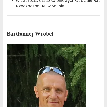
Wiceprezes d/s szkoleniowych Oddziału Rato
Rzeczpospolitej w Solinie
Bartłomiej
Wróbel