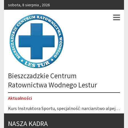
sobota, 8 sierpnia , 2026
Bieszczadzkie Centrum
Ratownictwa Wodnego Lestur
Aktualności
Kurs Instruktora Sportu, specjalność: narciarstwo alpejskie 6-22.02.2026 r. Stacja Narciarska Gromadzyń – Ustrzyki Dolne
Wesołych Świąt!
NASZA KADRA