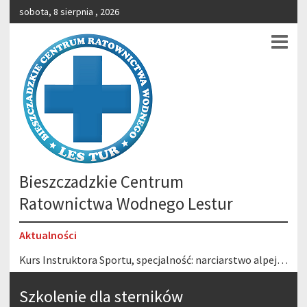
sobota, 8 sierpnia , 2026
Bieszczadzkie Centrum
Ratownictwa Wodnego Lestur
Aktualności
Kurs Instruktora Sportu, specjalność: narciarstwo alpejskie 6-22.02.2026 r. Stacja Narciarska Gromadzyń – Ustrzyki Dolne
Wesołych Świąt!
Szkolenie dla sterników