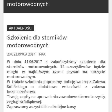
Wesołych Świąt Wielkanocnych!
motorowodnych
Wesołych Świąt!
Kurs instruktora narciarstwa – styczeń 2024
Kurs Kwalifikowanej Pierwszej Pomocy 30 września – 8 października 2023 r. Lesko
AKTUALNOŚCI
Szkolenie dla sterników
Wesołych Świąt!
motorowodnych
Kurs Instruktora Sportu, specjalność: narciarstwo alpejskie – 21.01 – 5.02.2023 r.
20 CZERWCA 2017
MAX
Kurs Instruktora Sportu specjalność PŁYWANIE – 14-22 stycznia 2023 r.
W dniu 11.06.2017 r. zakończyliśmy szkolenie dla
Wesołych Świąt!
sterników motorowodnych. 14 szczęśliwców będzie
mogło w najbliższym czasie pływać na sprzęcie
motorowodnym.
W trakcie szkolenia poprosimy policję wodną z Zalewu
Solińskiego o dodatkowe wskazówki z zakresu
bezpieczeństwa.
Trwają zapisy na uprawnienia zawodowe stermotorzysty
żeglugi śródlądowej.
Zapraszamy wszystkich na kolejne kursy.