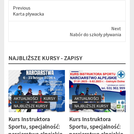
Previous
Previous
Karta pływacka
post:
Next
Next
Nabór do szkoły pływania
post:
NAJBLIŻSZE KURSY - ZAPISY
AKTUALNOŚCI
KURSY
AKTUALNOŚCI
NAJBLIŻSZE KURSY
NAJBLIŻSZE KURSY
Kurs Instruktora
Kurs Instruktora
Sportu, specjalność:
Sportu, specjalność:
narciarstwo alpejskie
narciarstwo alpejskie