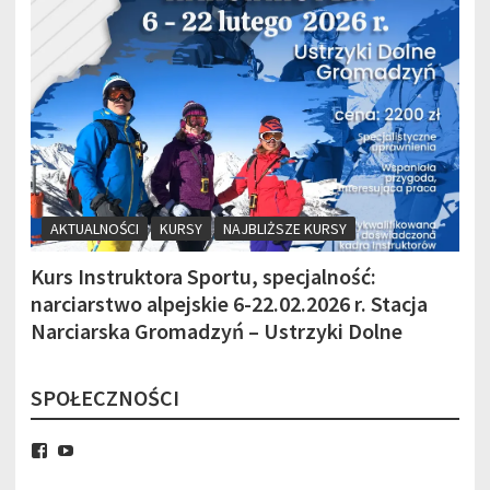
AKTUALNOŚCI
KURSY
NAJBLIŻSZE KURSY
Kurs Instruktora Sportu, specjalność:
K
narciarstwo alpejskie 6-22.02.2026 r. Stacja
n
Narciarska Gromadzyń – Ustrzyki Dolne
SPOŁECZNOŚCI
Facebook
YouTube