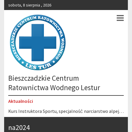
sobota, 8 sierpnia , 2026
Bieszczadzkie Centrum
Ratownictwa Wodnego Lestur
Aktualności
Kurs Instruktora Sportu, specjalność: narciarstwo alpejskie 6-22.02.2026 r. Stacja Narciarska Gromadzyń – Ustrzyki Dolne
Wesołych Świąt!
Wesołych Świąt Wielkanocnych!
na2024